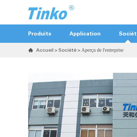
Produits
Application
Sociét
Accueil
Société
Aperçu de l'entreprise

Contrôleur de coureur chaud
Contrôleur de porte de soupape de
séquence
Contrôleur de température
Transmetteur de température et
d'humidité