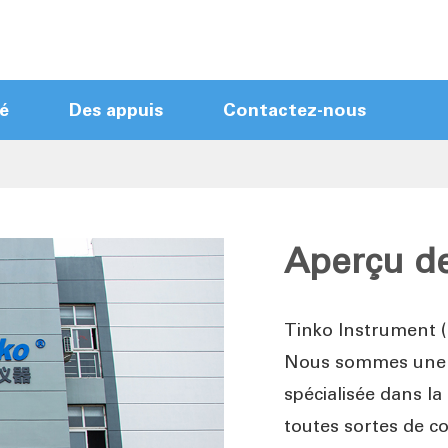
é
Des appuis
Contactez-nous
Modules de contrôle Hot Runner
Coureur chaud Mainframes
Contrôleur de coureur chaud d'écran
Aperçu de
tactile
Contrôleur de coureur chaud compact
Tinko Instrument (
Nouveau contrôleur d'arrivée
Nous sommes une e
Câbles Hot Runner
spécialisée dans la
Accessoires Hot Runner
toutes sortes de c