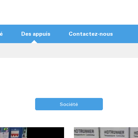
é
Des appuis
Contactez-nous
Modules de contrôle Hot Runner
Coureur chaud Mainframes
Contrôleur de coureur chaud d'écran
tactile
Contrôleur de coureur chaud compact
Nouveau contrôleur d'arrivée
Société
Câbles Hot Runner
Accessoires Hot Runner