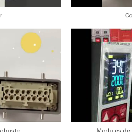
r
Co
robuste
Modules de 