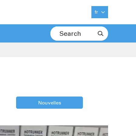
fr

Nouvelles