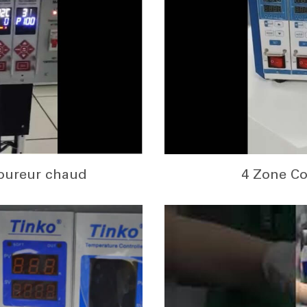
oureur chaud
4 Zone Co