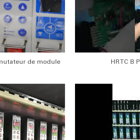
utateur de module
HRTC B P