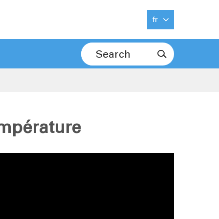
fr

empérature